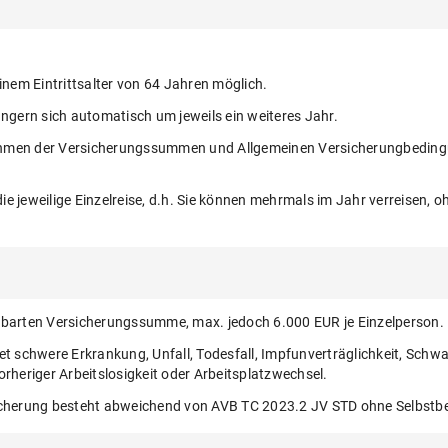
inem Eintrittsalter von 64 Jahren möglich.
ängern sich automatisch um jeweils ein weiteres Jahr.
m Rahmen der Versicherungssummen und Allgemeinen Versicherungbedin
e jeweilige Einzelreise, d.h. Sie können mehrmals im Jahr verreisen,
inbarten Versicherungssumme, max. jedoch 6.000 EUR je Einzelperson.
tet schwere Erkrankung, Unfall, Todesfall, Impfunverträglichkeit, Sc
orheriger Arbeitslosigkeit oder Arbeitsplatzwechsel.
sicherung besteht abweichend von AVB TC 2023.2 JV STD ohne Selbstbe