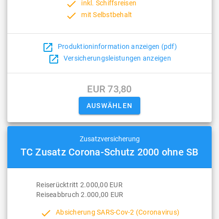
done
inkl. Schiffsreisen
done
mit Selbstbehalt
open_in_new
Produktioninformation anzeigen (pdf)
open_in_new
Versicherungsleistungen anzeigen
EUR 73,80
Zusatzversicherung
TC Zusatz Corona-Schutz 2000 ohne SB
Reiserücktritt 2.000,00 EUR
Reiseabbruch 2.000,00 EUR
done
Absicherung SARS-Cov-2 (Coronavirus)