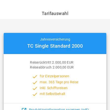
Tarifauswahl
Jahresversicherung
TC Single Standard 2000
Reiserücktritt 2.000,00 EUR
Reiseabbruch 2.000,00 EUR
done
für Einzelpersonen
done
max. 365 Tage pro Reise
done
inkl. Schiffsreisen
done
mit Selbstbehalt
Produktioninformation anzeigen (pdf)