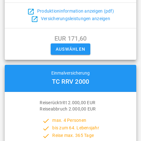
open_in_new
Produktioninformation anzeigen (pdf)
open_in_new
Versicherungsleistungen anzeigen
EUR 171,60
Einmalversicherung
TC RRV 2000
Reiserücktritt 2.000,00 EUR
Reiseabbruch 2.000,00 EUR
done
max. 4 Personen
done
bis zum 64. Lebensjahr
done
Reise max. 365 Tage