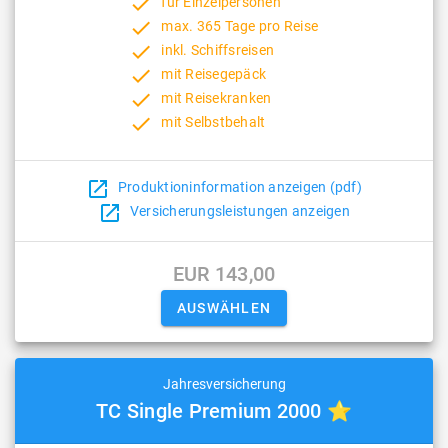
done
für Einzelpersonen
done
max. 365 Tage pro Reise
done
inkl. Schiffsreisen
done
mit Reisegepäck
done
mit Reisekranken
done
mit Selbstbehalt
open_in_new
Produktioninformation anzeigen (pdf)
open_in_new
Versicherungsleistungen anzeigen
EUR 143,00
Jahresversicherung
TC Single Premium 2000 ⭐