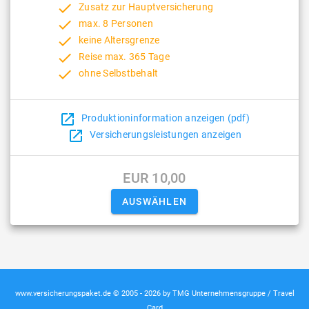
done
Zusatz zur Hauptversicherung
done
max. 8 Personen
done
keine Altersgrenze
done
Reise max. 365 Tage
done
ohne Selbstbehalt
open_in_new
Produktioninformation anzeigen (pdf)
open_in_new
Versicherungsleistungen anzeigen
EUR 10,00
www.versicherungspaket.de © 2005 - 2026 by TMG Unternehmensgruppe / Travel
Card