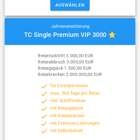
Jahresversicherung
TC Single Premium VIP 3000 ⭐
Reiserücktritt 3.000,00 EUR
Reiseabbruch 3.000,00 EUR
Reisegepäck 1.500,00 EUR
Reisekranken 2.000.000,00 EUR
done
für Einzelpersonen
done
max. 365 Tage pro Reise
done
inkl. Schiffsreisen
done
mit Reisegepäck
done
mit Reisekranken
done
mit Premium-Leistungen
done
mit Selbstbehalt