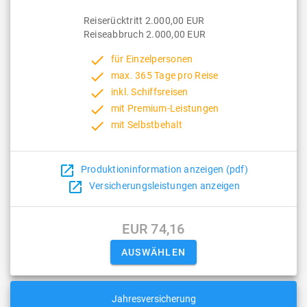
Reiserücktritt 2.000,00 EUR
Reiseabbruch 2.000,00 EUR
done
für Einzelpersonen
done
max. 365 Tage pro Reise
done
inkl. Schiffsreisen
done
mit Premium-Leistungen
done
mit Selbstbehalt
open_in_new
Produktioninformation anzeigen (pdf)
open_in_new
Versicherungsleistungen anzeigen
EUR 74,16
Jahresversicherung