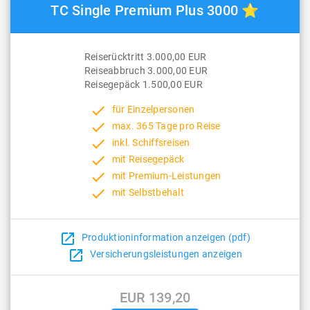
TC Single Premium Plus 3000 ⭐
Reiserücktritt 3.000,00 EUR
Reiseabbruch 3.000,00 EUR
Reisegepäck 1.500,00 EUR
done
für Einzelpersonen
done
max. 365 Tage pro Reise
done
inkl. Schiffsreisen
done
mit Reisegepäck
done
mit Premium-Leistungen
done
mit Selbstbehalt
open_in_new
Produktioninformation anzeigen (pdf)
open_in_new
Versicherungsleistungen anzeigen
EUR 139,20