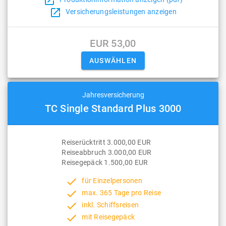
open_in_new
open_in_new
Versicherungsleistungen anzeigen
EUR 53,00
Jahresversicherung
TC Single Standard Plus 3000
Reiserücktritt 3.000,00 EUR
Reiseabbruch 3.000,00 EUR
Reisegepäck 1.500,00 EUR
done
für Einzelpersonen
done
max. 365 Tage pro Reise
done
inkl. Schiffsreisen
done
mit Reisegepäck