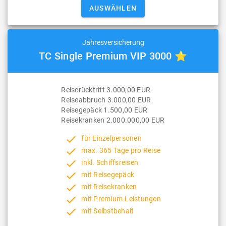
Jahresversicherung
TC Single Premium VIP 3000 ⭐
Reiserücktritt 3.000,00 EUR
Reiseabbruch 3.000,00 EUR
Reisegepäck 1.500,00 EUR
Reisekranken 2.000.000,00 EUR
done
für Einzelpersonen
done
max. 365 Tage pro Reise
done
inkl. Schiffsreisen
done
mit Reisegepäck
done
mit Reisekranken
done
mit Premium-Leistungen
done
mit Selbstbehalt