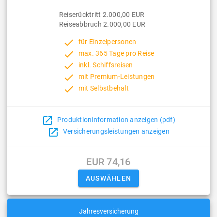
Reiserücktritt 2.000,00 EUR
Reiseabbruch 2.000,00 EUR
done
für Einzelpersonen
done
max. 365 Tage pro Reise
done
inkl. Schiffsreisen
done
mit Premium-Leistungen
done
mit Selbstbehalt
open_in_new
Produktioninformation anzeigen (pdf)
open_in_new
Versicherungsleistungen anzeigen
EUR 74,16
Jahresversicherung