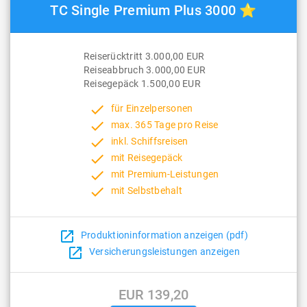
TC Single Premium Plus 3000 ⭐
Reiserücktritt 3.000,00 EUR
Reiseabbruch 3.000,00 EUR
Reisegepäck 1.500,00 EUR
done
für Einzelpersonen
done
max. 365 Tage pro Reise
done
inkl. Schiffsreisen
done
mit Reisegepäck
done
mit Premium-Leistungen
done
mit Selbstbehalt
open_in_new
Produktioninformation anzeigen (pdf)
open_in_new
Versicherungsleistungen anzeigen
EUR 139,20