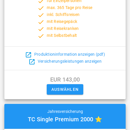
done
für Einzelpersonen
done
max. 365 Tage pro Reise
done
inkl. Schiffsreisen
done
mit Reisegepäck
done
mit Reisekranken
done
mit Selbstbehalt
open_in_new
Produktioninformation anzeigen (pdf)
open_in_new
Versicherungsleistungen anzeigen
EUR 143,00
Jahresversicherung
TC Single Premium 2000 ⭐