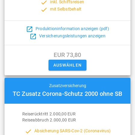
done
inkl. Schiffsreisen
done
mit Selbstbehalt
open_in_new
Produktioninformation anzeigen (pdf)
open_in_new
Versicherungsleistungen anzeigen
EUR 73,80
Zusatzversicherung
TC Zusatz Corona-Schutz 2000 ohne SB
Reiserücktritt 2.000,00 EUR
Reiseabbruch 2.000,00 EUR
done
Absicherung SARS-Cov-2 (Coronavirus)