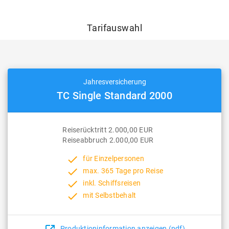
Tarifauswahl
Jahresversicherung
TC Single Standard 2000
Reiserücktritt 2.000,00 EUR
Reiseabbruch 2.000,00 EUR
done
für Einzelpersonen
done
max. 365 Tage pro Reise
done
inkl. Schiffsreisen
done
mit Selbstbehalt
Produktioninformation anzeigen (pdf)