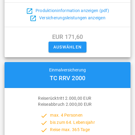
open_in_new
Produktioninformation anzeigen (pdf)
open_in_new
Versicherungsleistungen anzeigen
EUR 171,60
Einmalversicherung
TC RRV 2000
Reiserücktritt 2.000,00 EUR
Reiseabbruch 2.000,00 EUR
done
max. 4 Personen
done
bis zum 64. Lebensjahr
done
Reise max. 365 Tage