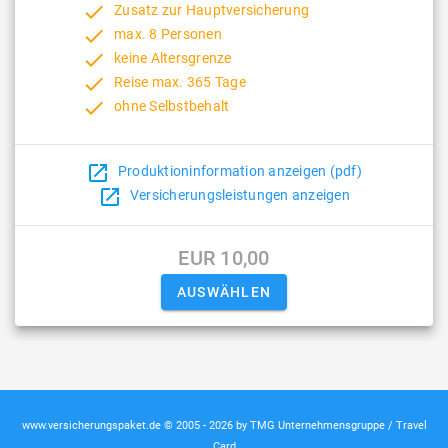
done
Zusatz zur Hauptversicherung
done
max. 8 Personen
done
keine Altersgrenze
done
Reise max. 365 Tage
done
ohne Selbstbehalt
open_in_new
Produktioninformation anzeigen (pdf)
open_in_new
Versicherungsleistungen anzeigen
EUR 10,00
www.versicherungspaket.de © 2005 - 2026 by TMG Unternehmensgruppe / Travel
Card