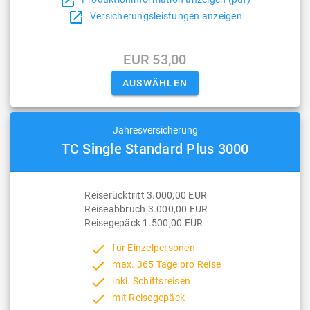
open_in_new
open_in_new
Versicherungsleistungen anzeigen
EUR 53,00
Jahresversicherung
TC Single Standard Plus 3000
Reiserücktritt 3.000,00 EUR
Reiseabbruch 3.000,00 EUR
Reisegepäck 1.500,00 EUR
done
für Einzelpersonen
done
max. 365 Tage pro Reise
done
inkl. Schiffsreisen
done
mit Reisegepäck