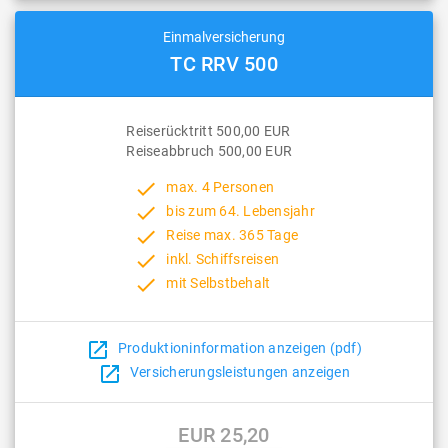
Einmalversicherung
TC RRV 500
Reiserücktritt 500,00 EUR
Reiseabbruch 500,00 EUR
done
max. 4 Personen
done
bis zum 64. Lebensjahr
done
Reise max. 365 Tage
done
inkl. Schiffsreisen
done
mit Selbstbehalt
open_in_new
Produktioninformation anzeigen (pdf)
open_in_new
Versicherungsleistungen anzeigen
EUR 25,20