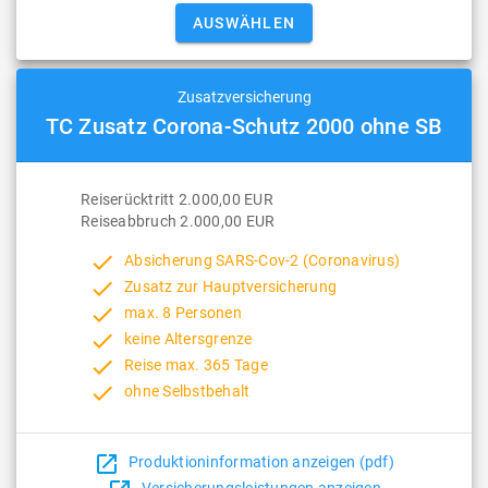
Zusatzversicherung
TC Zusatz Corona-Schutz 2000 ohne SB
Reiserücktritt 2.000,00 EUR
Reiseabbruch 2.000,00 EUR
done
Absicherung SARS-Cov-2 (Coronavirus)
done
Zusatz zur Hauptversicherung
done
max. 8 Personen
done
keine Altersgrenze
done
Reise max. 365 Tage
done
ohne Selbstbehalt
open_in_new
Produktioninformation anzeigen (pdf)