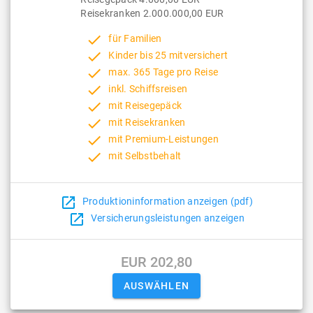
Reisekranken 2.000.000,00 EUR
done
für Familien
done
Kinder bis 25 mitversichert
done
max. 365 Tage pro Reise
done
inkl. Schiffsreisen
done
mit Reisegepäck
done
mit Reisekranken
done
mit Premium-Leistungen
done
mit Selbstbehalt
open_in_new
Produktioninformation anzeigen (pdf)
open_in_new
Versicherungsleistungen anzeigen
EUR 202,80