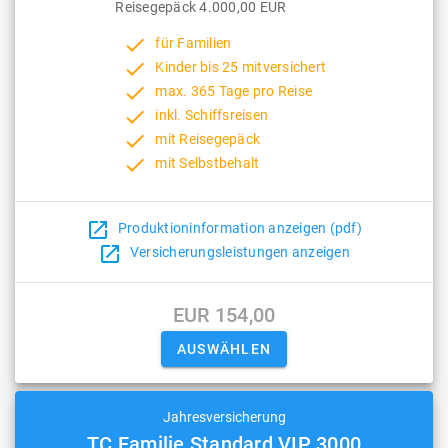
Reisegepäck 4.000,00 EUR
done
für Familien
done
Kinder bis 25 mitversichert
done
max. 365 Tage pro Reise
done
inkl. Schiffsreisen
done
mit Reisegepäck
done
mit Selbstbehalt
open_in_new
Produktioninformation anzeigen (pdf)
open_in_new
Versicherungsleistungen anzeigen
EUR 154,00
Jahresversicherung
TC Familie Standard VIP 3000