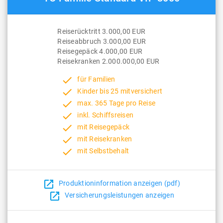
Reiserücktritt 3.000,00 EUR
Reiseabbruch 3.000,00 EUR
Reisegepäck 4.000,00 EUR
Reisekranken 2.000.000,00 EUR
done
für Familien
done
Kinder bis 25 mitversichert
done
max. 365 Tage pro Reise
done
inkl. Schiffsreisen
done
mit Reisegepäck
done
mit Reisekranken
done
mit Selbstbehalt
open_in_new
Produktioninformation anzeigen (pdf)
open_in_new
Versicherungsleistungen anzeigen