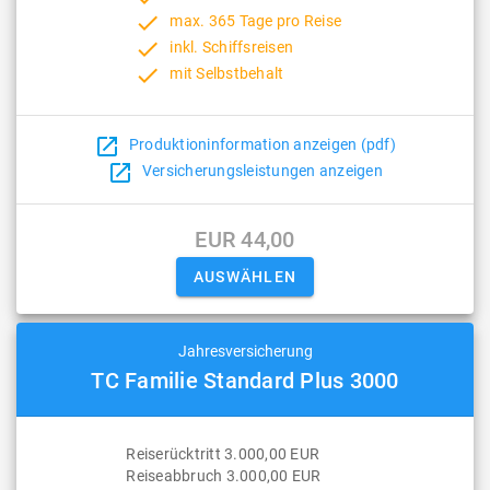
done
max. 365 Tage pro Reise
done
inkl. Schiffsreisen
done
mit Selbstbehalt
open_in_new
Produktioninformation anzeigen (pdf)
open_in_new
Versicherungsleistungen anzeigen
EUR 44,00
Jahresversicherung
TC Familie Standard Plus 3000
Reiserücktritt 3.000,00 EUR
Reiseabbruch 3.000,00 EUR