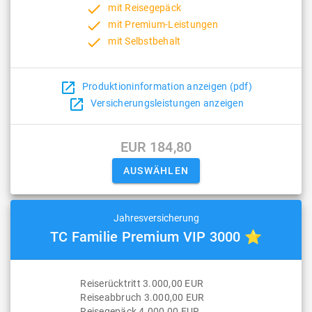
done
mit Reisegepäck
done
mit Premium-Leistungen
done
mit Selbstbehalt
open_in_new
Produktioninformation anzeigen (pdf)
open_in_new
Versicherungsleistungen anzeigen
EUR 184,80
Jahresversicherung
TC Familie Premium VIP 3000 ⭐
Reiserücktritt 3.000,00 EUR
Reiseabbruch 3.000,00 EUR
Reisegepäck 4.000,00 EUR