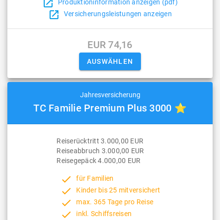
open_in_new
Produktioninformation anzeigen (pdf)
open_in_new
Versicherungsleistungen anzeigen
EUR 74,16
Jahresversicherung
TC Familie Premium Plus 3000 ⭐
Reiserücktritt 3.000,00 EUR
Reiseabbruch 3.000,00 EUR
Reisegepäck 4.000,00 EUR
done
für Familien
done
Kinder bis 25 mitversichert
done
max. 365 Tage pro Reise
done
inkl. Schiffsreisen