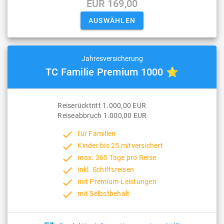
EUR 169,00
Jahresversicherung
TC Familie Premium 1000 ⭐
Reiserücktritt 1.000,00 EUR
Reiseabbruch 1.000,00 EUR
done
für Familien
done
Kinder bis 25 mitversichert
done
max. 365 Tage pro Reise
done
inkl. Schiffsreisen
done
mit Premium-Leistungen
done
mit Selbstbehalt