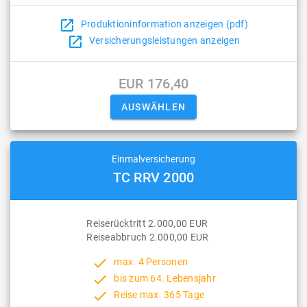
open_in_new
Produktioninformation anzeigen (pdf)
open_in_new
Versicherungsleistungen anzeigen
EUR 176,40
Einmalversicherung
TC RRV 2000
Reiserücktritt 2.000,00 EUR
Reiseabbruch 2.000,00 EUR
done
max. 4 Personen
done
bis zum 64. Lebensjahr
done
Reise max. 365 Tage