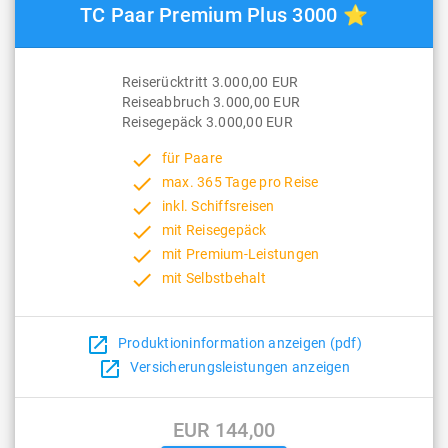
TC Paar Premium Plus 3000 ⭐
Reiserücktritt 3.000,00 EUR
Reiseabbruch 3.000,00 EUR
Reisegepäck 3.000,00 EUR
done
für Paare
done
max. 365 Tage pro Reise
done
inkl. Schiffsreisen
done
mit Reisegepäck
done
mit Premium-Leistungen
done
mit Selbstbehalt
open_in_new
Produktioninformation anzeigen (pdf)
open_in_new
Versicherungsleistungen anzeigen
EUR 144,00