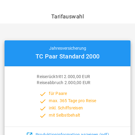
Tarifauswahl
Jahresversicherung
TC Paar Standard 2000
Reiserücktritt 2.000,00 EUR
Reiseabbruch 2.000,00 EUR
done
für Paare
done
max. 365 Tage pro Reise
done
inkl. Schiffsreisen
done
mit Selbstbehalt
Produktioninformation anzeigen (pdf)