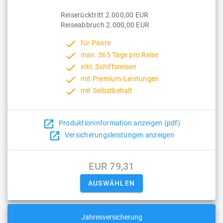
Reiserücktritt 2.000,00 EUR
Reiseabbruch 2.000,00 EUR
done
für Paare
done
max. 365 Tage pro Reise
done
inkl. Schiffsreisen
done
mit Premium-Leistungen
done
mit Selbstbehalt
open_in_new
Produktioninformation anzeigen (pdf)
open_in_new
Versicherungsleistungen anzeigen
EUR 79,31
Jahresversicherung