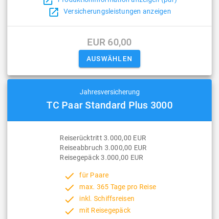
open_in_new
open_in_new
Versicherungsleistungen anzeigen
EUR 60,00
Jahresversicherung
TC Paar Standard Plus 3000
Reiserücktritt 3.000,00 EUR
Reiseabbruch 3.000,00 EUR
Reisegepäck 3.000,00 EUR
done
für Paare
done
max. 365 Tage pro Reise
done
inkl. Schiffsreisen
done
mit Reisegepäck