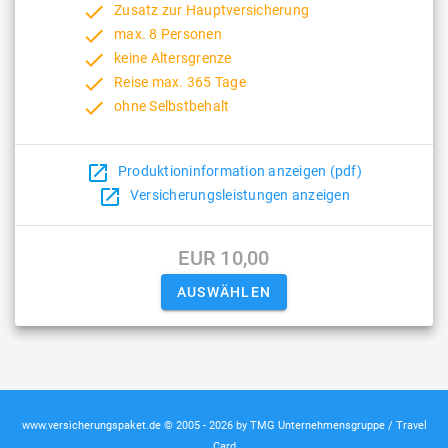
done
Zusatz zur Hauptversicherung
done
max. 8 Personen
done
keine Altersgrenze
done
Reise max. 365 Tage
done
ohne Selbstbehalt
open_in_new
Produktioninformation anzeigen (pdf)
open_in_new
Versicherungsleistungen anzeigen
EUR 10,00
www.versicherungspaket.de © 2005 - 2026 by TMG Unternehmensgruppe / Travel
Card