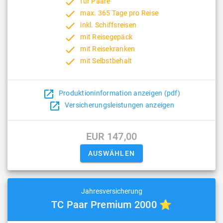
done
für Paare
done
max. 365 Tage pro Reise
done
inkl. Schiffsreisen
done
mit Reisegepäck
done
mit Reisekranken
done
mit Selbstbehalt
open_in_new
Produktioninformation anzeigen (pdf)
open_in_new
Versicherungsleistungen anzeigen
EUR 147,00
Jahresversicherung
TC Paar Premium 2000 ⭐