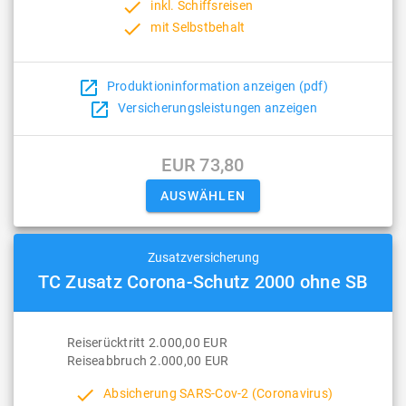
done
inkl. Schiffsreisen
done
mit Selbstbehalt
open_in_new
Produktioninformation anzeigen (pdf)
open_in_new
Versicherungsleistungen anzeigen
EUR 73,80
Zusatzversicherung
TC Zusatz Corona-Schutz 2000 ohne SB
Reiserücktritt 2.000,00 EUR
Reiseabbruch 2.000,00 EUR
done
Absicherung SARS-Cov-2 (Coronavirus)