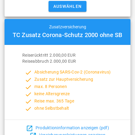
Zusatzversicherung
TC Zusatz Corona-Schutz 2000 ohne SB
Reiserücktritt 2.000,00 EUR
Reiseabbruch 2.000,00 EUR
done
Absicherung SARS-Cov-2 (Coronavirus)
done
Zusatz zur Hauptversicherung
done
max. 8 Personen
done
keine Altersgrenze
done
Reise max. 365 Tage
done
ohne Selbstbehalt
open_in_new
Produktioninformation anzeigen (pdf)