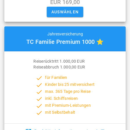
EUR 169,00
Jahresversicherung
TC Familie Premium 1000 ⭐
Reiserücktritt 1.000,00 EUR
Reiseabbruch 1.000,00 EUR
done
für Familien
done
Kinder bis 25 mitversichert
done
max. 365 Tage pro Reise
done
inkl. Schiffsreisen
done
mit Premium-Leistungen
done
mit Selbstbehalt