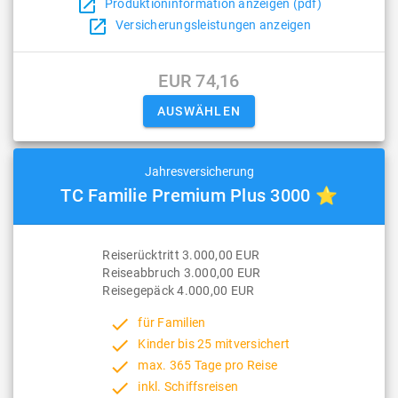
open_in_new
Produktioninformation anzeigen (pdf)
open_in_new
Versicherungsleistungen anzeigen
EUR 74,16
Jahresversicherung
TC Familie Premium Plus 3000 ⭐
Reiserücktritt 3.000,00 EUR
Reiseabbruch 3.000,00 EUR
Reisegepäck 4.000,00 EUR
done
für Familien
done
Kinder bis 25 mitversichert
done
max. 365 Tage pro Reise
done
inkl. Schiffsreisen