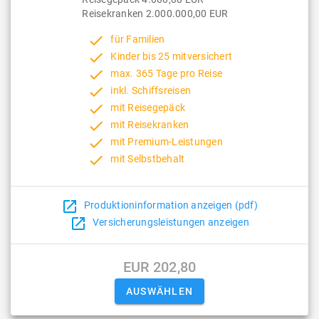
Reisekranken 2.000.000,00 EUR
done
für Familien
done
Kinder bis 25 mitversichert
done
max. 365 Tage pro Reise
done
inkl. Schiffsreisen
done
mit Reisegepäck
done
mit Reisekranken
done
mit Premium-Leistungen
done
mit Selbstbehalt
open_in_new
Produktioninformation anzeigen (pdf)
open_in_new
Versicherungsleistungen anzeigen
EUR 202,80