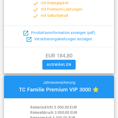
done
mit Reisegepäck
done
mit Premium-Leistungen
done
mit Selbstbehalt
open_in_new
Produktioninformation anzeigen (pdf)
open_in_new
Versicherungsleistungen anzeigen
EUR 184,80
Jahresversicherung
TC Familie Premium VIP 3000 ⭐
Reiserücktritt 3.000,00 EUR
Reiseabbruch 3.000,00 EUR
Reisegepäck 4.000,00 EUR