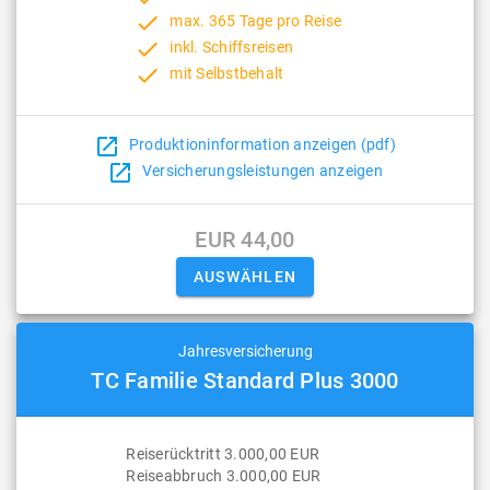
done
max. 365 Tage pro Reise
done
inkl. Schiffsreisen
done
mit Selbstbehalt
open_in_new
Produktioninformation anzeigen (pdf)
open_in_new
Versicherungsleistungen anzeigen
EUR 44,00
Jahresversicherung
TC Familie Standard Plus 3000
Reiserücktritt 3.000,00 EUR
Reiseabbruch 3.000,00 EUR