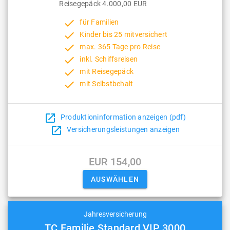
Reisegepäck 4.000,00 EUR
done
für Familien
done
Kinder bis 25 mitversichert
done
max. 365 Tage pro Reise
done
inkl. Schiffsreisen
done
mit Reisegepäck
done
mit Selbstbehalt
open_in_new
Produktioninformation anzeigen (pdf)
open_in_new
Versicherungsleistungen anzeigen
EUR 154,00
Jahresversicherung
TC Familie Standard VIP 3000