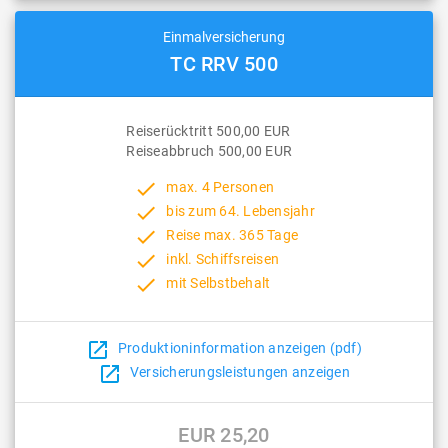
Einmalversicherung
TC RRV 500
Reiserücktritt 500,00 EUR
Reiseabbruch 500,00 EUR
done
max. 4 Personen
done
bis zum 64. Lebensjahr
done
Reise max. 365 Tage
done
inkl. Schiffsreisen
done
mit Selbstbehalt
open_in_new
Produktioninformation anzeigen (pdf)
open_in_new
Versicherungsleistungen anzeigen
EUR 25,20