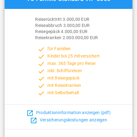
Reiserücktritt 3.000,00 EUR
Reiseabbruch 3.000,00 EUR
Reisegepäck 4.000,00 EUR
Reisekranken 2.000.000,00 EUR
done
für Familien
done
Kinder bis 25 mitversichert
done
max. 365 Tage pro Reise
done
inkl. Schiffsreisen
done
mit Reisegepäck
done
mit Reisekranken
done
mit Selbstbehalt
open_in_new
Produktioninformation anzeigen (pdf)
open_in_new
Versicherungsleistungen anzeigen