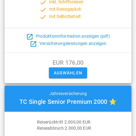
done
inkl. Schiffsreisen
done
mit Reisegepäck
done
mit Selbstbehalt
open_in_new
Produktioninformation anzeigen (pdf)
open_in_new
Versicherungsleistungen anzeigen
EUR 176,00
Jahresversicherung
TC Single Senior Premium 2000 ⭐
Reiserücktritt 2.000,00 EUR
Reiseabbruch 2.000,00 EUR