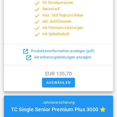
done
für Einzelpersonen
done
Seniortarif
done
max. 365 Tage pro Reise
done
inkl. Schiffsreisen
done
mit Premium-Leistungen
done
mit Selbstbehalt
open_in_new
Produktioninformation anzeigen (pdf)
open_in_new
Versicherungsleistungen anzeigen
EUR 135,70
Jahresversicherung
TC Single Senior Premium Plus 3000 ⭐