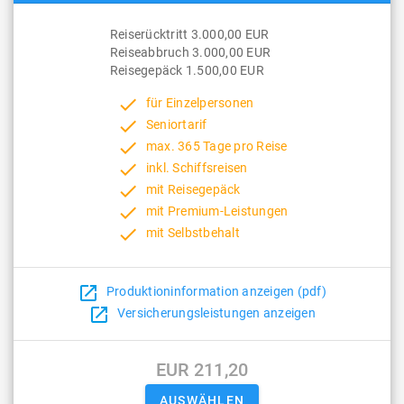
Reiserücktritt 3.000,00 EUR
Reiseabbruch 3.000,00 EUR
Reisegepäck 1.500,00 EUR
done
für Einzelpersonen
done
Seniortarif
done
max. 365 Tage pro Reise
done
inkl. Schiffsreisen
done
mit Reisegepäck
done
mit Premium-Leistungen
done
mit Selbstbehalt
open_in_new
Produktioninformation anzeigen (pdf)
open_in_new
Versicherungsleistungen anzeigen
EUR 211,20