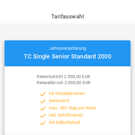
Tarifauswahl
Jahresversicherung
TC Single Senior Standard 2000
Reiserücktritt 2.000,00 EUR
Reiseabbruch 2.000,00 EUR
done
für Einzelpersonen
done
Seniortarif
done
max. 365 Tage pro Reise
done
inkl. Schiffsreisen
done
mit Selbstbehalt