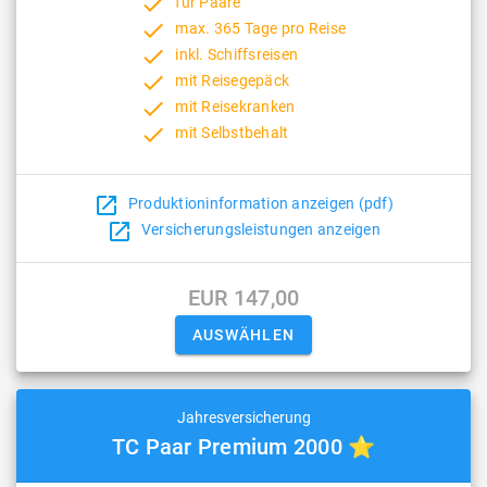
done
für Paare
done
max. 365 Tage pro Reise
done
inkl. Schiffsreisen
done
mit Reisegepäck
done
mit Reisekranken
done
mit Selbstbehalt
open_in_new
Produktioninformation anzeigen (pdf)
open_in_new
Versicherungsleistungen anzeigen
EUR 147,00
Jahresversicherung
TC Paar Premium 2000 ⭐